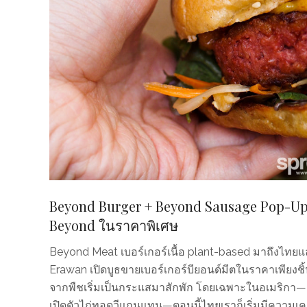
Beyond Burger + Beyond Sausage Pop-Up: เ
Beyond ในราคาพิเศษ
Beyond Meat เบอร์เกอร์เนื้อ plant-based มาถึงไทยแ
Erawan เปิดบูธขายเบอร์เกอร์บียอนด์มีตในราคาเพียงชิ้น
จากพืชเริ่มเป็นกระแสมาสักพัก โดยเฉพาะในอเมริกา—ลืม
เปิดตัวไก่ทอดวีแกนแทน—ตอนนี้ไทยเราก็เริ่มมีความเคลื่