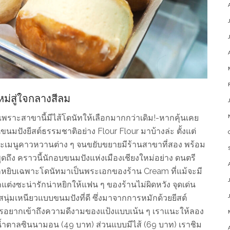
ม่สู่ใจกลางสีลม
เพราะสาขานี้มีไส้โดนัทให้เลือกมากกว่าเดิม!-หากคุ้นเคย
นขนมปังยีสต์ธรรมชาติอย่าง Flour Flour มาบ้างล่ะ ตั้งแต่
และเมนูคาวหวานต่าง ๆ จนขยับขยายมีร้านสาขาที่สอง พร้อม
ดถึง คราวนี้นักอบขนมปังแห่งเมืองเชียงใหม่อย่าง ดนตรี
ลือกหยิบเฉพาะโดนัทมาเป็นพระเอกของร้าน Cream ที่แม้จะมี
กแต่งซะน่ารักน่าหยิกให้แฟน ๆ ของร้านไม่ผิดหวัง จุดเด่น
สนุ่มเหนียวแบบขนมปังที่ดี ซึ่งมาจากการหมักด้วยยีสต์
 ใครอยากเข้าถึงความดีงามของแป้งแบบเน้น ๆ เราแนะให้ลอง
บน้ำตาลซินนามอน (49 บาท) ส่วนแบบมีไส้ (69 บาท) เราชิม