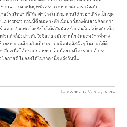
Sausage มาเปิดบูทชั่วคราวระหว่างตึกเอราวัณกับ
เกอร์รสไทยๆ ที่มีส้มตำข้างในด้วย ส่วนไส้กรอกเสิร์ฟเป็นชุด
la Market ตอนนี้ซื้อเฉพาะตัวเนื้อมาก็สองชิ้นสามร้อยกว่า
ม้ว่าตัวแพตตี้จะยังไม่ได้มีสัมผัสหรือกลิ่นใกล้เคียงกับเนื้อ
ด้ แถมส่วนตัวก็ยังประทับใจชีสหอมมันจากน้ำมันมะพร้าวที่ทาง
ะลายเหมือนกันเป๊ะ! เราว่าเพิ่มสัมผัสนัวๆ ในปากได้ดี
อียดเนื้อไส้กรอกบดหยาบเล็กน้อย แต่โดยรวมแล้วเรา
โอกาสดี ไปลองได้ในราคานี้จนถึงวันที่
0 COMMENTS
0
SHARE