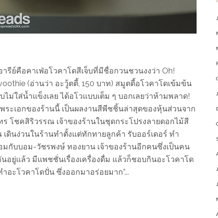
ารีย์คือคาเฟ่อโวคาโดสีเจ็บที่มีชื่อกวนชวนงงว่า Oh!
oothie (อ่านว่า อะวู้ตตี้, 150 บาท) สมูตตี้อโวคาโดเข้มข้น
บไม่ใส่น้ำแข็งเลย ได้อโวแบบเต็ม ๆ บอกเลยว่าห้ามพลาด!
เอกของร้านนี้ เป็นผลงานสีพีชชิ้นล่าสุดของหุ้นส่วนจาก
ยาทร โชคสิริวรรณ เจ้าของร้านในชุดกระโปรงลายดอกไม้สี
เดินง่วนในร้านทำตั้งแต่ทักทายลูกค้า รับออร์เดอร์ ทำ
ร้อมกับบอม-วัชรพงษ์ ทองยาน เจ้าของร้านอีกคนซึ่งเป็นคน
นอยู่แล้ว มีแพชชั่นเรื่องเครื่องดื่ม แล้วก็ชอบกินอะโวคาโด
รทำอะโวคาโดปั่น ซึ่งออกมาอร่อยมาก”