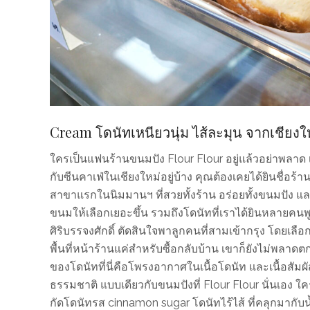
Cream โดนัทเหนียวนุ่ม ไส้ละมุน จากเชียงให
ใครเป็นแฟนร้านขนมปัง Flour Flour อยู่แล้วอย่าพลาด 
กับซีนคาเฟ่ในเชียงใหม่อยู่บ้าง คุณต้องเคยได้ยินชื่อร้า
สาขาแรกในนิมมานฯ ที่สวยทั้งร้าน อร่อยทั้งขนมปัง 
ขนมให้เลือกเยอะขึ้น รวมถึงโดนัทที่เราได้ยินหลายคนพู
ศิริบรรจงศักดิ์ ตัดสินใจพาลูกคนที่สามเข้ากรุง โดยเ
พื้นที่หน้าร้านแค่สำหรับซื้อกลับบ้าน เขาก็ยังไม่พลาดต
ของโดนัทที่นี่คือโพรงอากาศในเนื้อโดนัท และเนื้อสัมผั
ธรรมชาติ แบบเดียวกับขนมปังที่ Flour Flour นั่นเอง
กัดโดนัทรส cinnamon sugar โดนัทไร้ไส้ ที่คลุกมากั