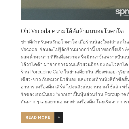
Oh! Vacoda ความโอ้ลัลล้าแบบอะโวคาโด
ข่าวดีสำหรับคนรักอโวคาโด เมื่อร้านน้องใหม่ล่าสุดในอ
Vacoda ก่อนจะไปรู้จักร้านมากกว่านี้ เราขอกรี๊ดเจ้า Av
ผสมน้ำมะนาว ที่ฟินคือความครีมมี่หนาข้นเพราะปั่นแบ
โอ้วาโคด้า มาจากการผวนแล้วผวนอีกของ อะโวคาโด พระ
ร้าน Porcupine Cafe ในย่านเดียวกัน เพียงพลอย-รุจิ
เขียว-ขาว กับหมวกนิวส์บอย และรองเท้าหนังสีดำข้อสั้น 
อาหาร เครื่องดื่ม เสิร์ฟ ไปจนถึงเก็บจานชามใช้แล้ว พ
รักของเธอนั่นเอง “พวกเราเป็นหุ้นส่วนร้าน Porcupine กั
กันมาก ๆ เลยอยากเอามาทำเครื่องดื่ม โดยเริ่มจากกา
READ MORE