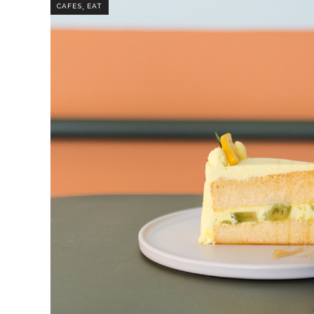
,
CAFES
EAT