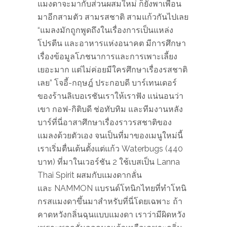
แมงดาจะมากับส่วนผสมใหม่ ก็ยังพาเพื่อน
มาอีกสามตัว สามรสชาติ สามแก้วกันไปเลย
“แมลงมักถูกพูดถึงในเรื่องการเป็นแหล่ง
โปรตีน และอาหารแห่งอนาคต มีการศึกษา
เรื่องข้อมูลโภชนาการและการเพาะเลี้ยง
เยอะมาก แต่ไม่ค่อยมีใครศึกษาเรื่องรสชาติ
เลย” โจอี้-กฤษฎ์ ประกอบดี บาร์เทนเดอร์
ของร้านลิเบอเรชันเราให้เราฟัง แน่นอนว่า
เขา กอฟ-กิติบดี ช่อทับทิม และทีมงานหลัง
บาร์ที่นี่อาสาศึกษาเรื่องราวรสชาติของ
แมลงด้วยตัวเอง จนเป็นที่มาของเมนูใหม่นี้
เราเริ่มตื่นเต้นตั้งแต่แก้ว Waterbugs (440
บาท) ที่มาในเวอร์ชัน 2 ใช้เบสเป็น Lanna
Thai Spirit ผสมกับแมงดากลั่น
และ NAMMON แบรนด์โทนิกไทยที่ทำโทนิ
กรสแมงดาขึ้นมาสำหรับที่นี่โดยเฉพาะ ถ้า
คาดหวังกลิ่นฉุนแบบแมงดา เราว่ามีผิดหวัง