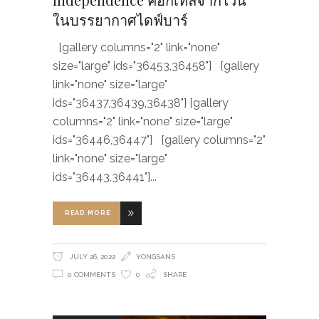
ในบรรยากาศไดฟ์บาร์
[gallery columns="2" link="none"
size="large" ids="36453,36458"] [gallery
link="none" size="large"
ids="36437,36439,36438"] [gallery
columns="2" link="none" size="large"
ids="36446,36447"] [gallery columns="2"
link="none" size="large"
ids="36443,36441"]
READ MORE
JULY 26, 2022
YONGSANS
0 COMMENTS
0
SHARE