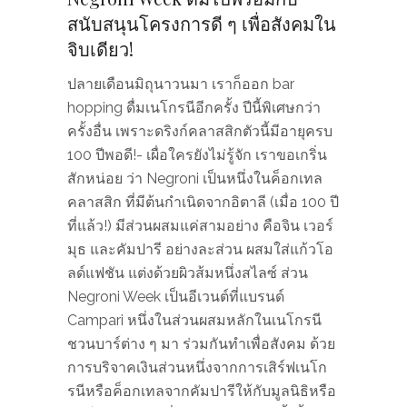
สนับสนุนโครงการดี ๆ เพื่อสังคมใน
จิบเดียว!
ปลายเดือนมิถุนาวนมา เราก็ออก bar
hopping ดื่มเนโกรนีอีกครั้ง ปีนี้พิเศษกว่า
ครั้งอื่น เพราะดริงก์คลาสสิกตัวนี้มีอายุครบ
100 ปีพอดี!- เผื่อใครยังไม่รู้จัก เราขอเกริ่น
สักหน่อย ว่า Negroni เป็นหนึ่งในค็อกเทล
คลาสสิก ที่มีต้นกำเนิดจากอิตาลี (เมื่อ 100 ปี
ที่แล้ว!) มีส่วนผสมแค่สามอย่าง คือจิน เวอร์
มุธ และคัมปารี อย่างละส่วน ผสมใส่แก้วโอ
ลด์แฟชัน แต่งด้วยผิวส้มหนึ่งสไลซ์ ส่วน
Negroni Week เป็นอีเวนต์ที่แบรนด์
Campari หนึ่งในส่วนผสมหลักในเนโกรนี
ชวนบาร์ต่าง ๆ มา ร่วมกันทำเพื่อสังคม ด้วย
การบริจาคเงินส่วนหนึ่งจากการเสิร์ฟเนโก
รนีหรือค็อกเทลจากคัมปารีให้กับมูลนิธิหรือ