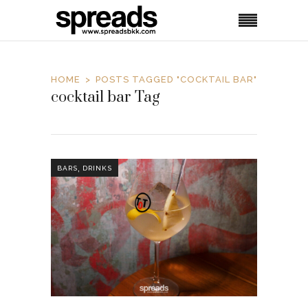
HOME
POSTS TAGGED "COCKTAIL BAR"
cocktail bar Tag
,
BARS
DRINKS