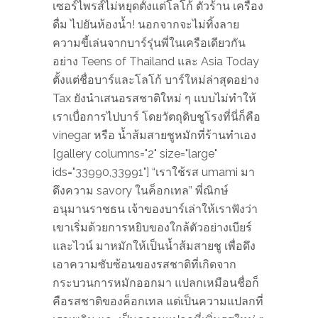
เซอร์ไพรส์ไม่หยุดตั้งแต่โลโก้ ตัวร้าน เครื่อง
ดื่ม ไปยันห้องน้ำ! นอกจากจะไม่ทิ้งลาย
ความขี้เล่นจากบาร์รุ่นพี่ในเครือเดียวกัน
อย่าง Teens of Thailand และ Asia Today
ตั้งแต่ชื่อบาร์และโลโก้ บาร์ใหม่ล่าสุดอย่าง
Tax ยังนำเสนอรสชาติใหม่ ๆ แบบไม่ทำให้
เราเบื่อการไปบาร์ โดยวัตถุดิบชูโรงที่นี่ก็คือ
vinegar หรือ น้ำส้มสายชูหมักที่ร้านทำเอง
[gallery columns="2" size="large"
ids="33990,33991"] “เราใช้รส umami มา
ดึงความ savory ในค็อกเทล” พี่ณิกษ์
อนุมานราชธน เจ้าของบาร์เล่าให้เราฟังว่า
เขาเริ่มด้วยการหยิบของใกล้ตัวอย่างเบียร์
และไวน์ มาหมักให้เป็นน้ำส้มสายชู เพื่อดึง
เอาความซับซ้อนของรสชาติที่เกิดจาก
กระบวนการหมักออกมา แปลกเหมือนชื่อก็
คือรสชาติของค็อกเทล แต่เป็นความแปลกที่