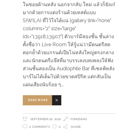
ในซอยด้านหลัง นอกจากลับ ใหม่ แล้วก็ยังเก๋
มากด้วยการแต่งร้านด้วยเทสต์แบบ
SIWILAI ที่ไว้ใจได้แน่ [gallery link="none"
columns="2" size="large"
ids="13918,13907"] ตัวบาร์มีสองชั้น ชั้นล่าง
ตั้งชื่อว่า Live Room ให้รู้แน่ว่ามีดนตรีสด
ตอกย้ำด้วยแกรนด์เปียโนหลังใหญ่ตรงกลาง
และนักดนตรีแจ๊สที่มาบรรเลงบทเพลงให้ฟัง
ส่วนชั้นสองเป็น Audiophile Bar ที่เชลฟ์หลัง
บาร์ไม่ได้เต็มไปด้วยขวดสปิริต แต่กลับเป็น
แผ่นเสียงนับร้อย ๆ
READ MORE
SEPTEMBER 20, 2020
YONGSANS
0 COMMENTS
0
SHARE