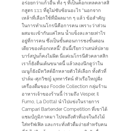
อร่อยกว่าแก้วอื่น ทั้ง ๆ ที่เป็นค็อกเทลคลาสสิ
กสูตร 1:1:1 ที่ดูไม่ซับซ้อนอะไร “นอกจาก
เหล้าที่เลือกใช้ที่มีผลมาก ๆ แล้ว ข้อสำคัญ
ในการทำเนโกรนีคือการคน เพราะว่าส่วน
ผสมจะเข้ากันแค่ไหน น้ำแข็งละลายเท่าไร
อยู่ที่การคน ซึ่งเป็นขั้นตอนการชงขั้นตอน
เดียวของค็อกเทลนี้” อันนี้เรียกว่าเสน่ห์ปลาย
บาร์สปูนก็คงไม่ผิด นี่แค่เนโกรนีตัวคลาสสิก
เราก็ยังตื่นเต้นขนาดนี้ แล้วลองนึกดูว่าใน
เมนูก็ยังมีทวิสต์อีกหลายตัวให้เลือก ทั้งตัวที่
ปาล์ม-ศุภวิชญ์ มุททารัตน์ หัวเรือใหญ่ฝั่ง
เครื่องดื่มของ Foodie Collection กลุ่มร้าน
อาหารเจ้าของร้านนี้ (รวมถึง Vesper, Il
Fumo, La Dotta) นำไปแข่งในรายการ
Campari Bartender Competition ที่เขาได้
แชมป์ภูมิภาคมา ไปจนถึงตัวที่เอจในถังไม้
ใส่ทรัฟเฟิล และกระทั่งตัวดื่มง่ายสำหรับคน