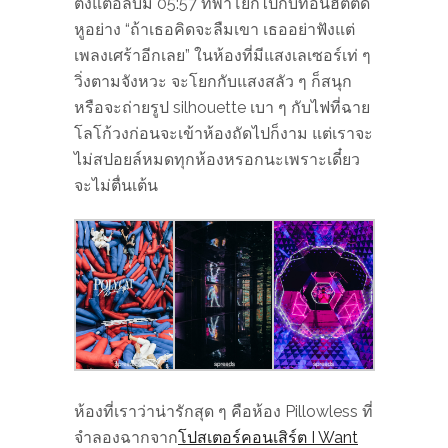
ตั้งแต่อัลบั้ม 05:57 ที่พาโยกไปกับท่อนฮิตติด
หูอย่าง “ถ้าเธอคิดจะลืมเขา เธออย่าฟังแต่
เพลงเศร้าอีกเลย” ในห้องที่มีแสงเลเซอร์เท่ ๆ
วิ่งตามจังหวะ จะโยกกับแสงสลัว ๆ ก็สนุก
หรือจะถ่ายรูป silhouette เบา ๆ กับไฟที่ฉาย
โลโก้วงก่อนจะเข้าห้องถัดไปก็งาม แต่เราจะ
ไม่สปอยล์หมดทุกห้องหรอกนะเพราะเดี๋ยว
จะไม่ตื่นเต้น
ห้องที่เราว่าน่ารักสุด ๆ คือห้อง Pillowless ที่
จำลองฉากจาก
โปสเตอร์คอนเสิร์ต I Want