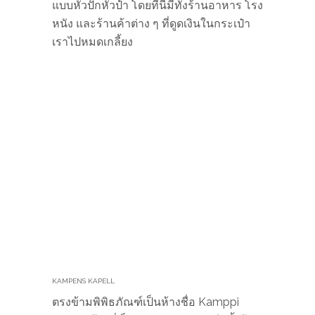
Marimekko Outlet ห่างจากเมืองประมาน
20 นาที ซึ่งเราบอกเลยว่าเป็นทริปที่คุ้มค่า
สำหรับคนที่ตามหาลายที่หายาก อดใจรอนิด
เดี๋ยวเราเขียนแยกให้อ่านกันแบบเต็ม ๆ
และถึงแม้จุดหมายหลักของนักท่องเที่ยว
ที่มาฟินแลนด์คือ ขึ้นเหนือไปล่าแสงเหนือ
เยี่ยมหมู่บ้านลุงแซนต้า แต่เราขอแนะนำให้
คนใช้เวลาที่นี่สักหน่อยก็จะเห็นว่าเฮลซิงกิ
48 ชั่วโมงก็ทำเราอิ่มเอมไปกับทริปนี้ได้เลย