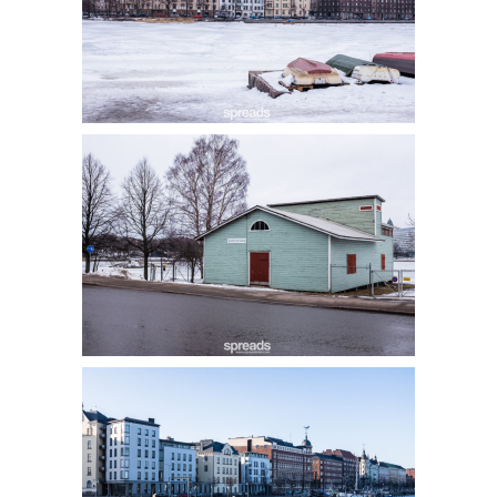
เดี๋ยวแวะเล่าเรื่อง Marimekko Outlet แล้ว
ตอนต่อไปเราจะพาไปนั่งเรือจากเฮลซิงกิไป
แวะเที่ยว Day Trip ที่เมือง Tallinn ของ
Estonia มาดูว่าในหนึ่งวันหิมะตก เราไป
ไหนได้บ้าง ติดตามที่เพจ Spreads ได้เลย
#Spreadsbkk #Helsinki
#48hoursinHelsinki #Finland #travel