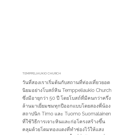
ซึ่งมีอายุกว่า 50 ปี โดยโบสถ์ที่มีคนกว่าครึ่ง
ล้านมาเยี่ยมชมทุกปีออกแบบโดยสองพี่น้อง
สถาปนิก Timo​ และ Tuomo Suomalainen
ที่ใช้วิธีการเจาะหินและก่อโครงสร้างขึ้น
คลุมด้วยโดมทองแดงที่ทำช่องไว้ให้แสง
ธรรมชาติลอดลงมายังพื้นที่นั่งด้านล่างที่
ล้อมด้วยกำแพงหิน ที่นี่มักถูกใช้เป็นที่แสดง
คอนเสิร์ตเพราะคุณภาพเสียงดีมาก แถมยัง
เป็นที่นิยมเรื่องขอความรักด้วยนะ ค่าเข้า
เพียง 3 ยูโรเท่านั้น (ถ้าได้แฟนจริงก็แสนคุ้ม
นะ) ใครมีแรงเดินขอให้ไป Sibelius
Monument สถาปัตยกรรมแท่งเหล็กทรงท่อ
สุดเท่ อีกแหล่งเช็คอินกลางสวน Sibelius
ใกล้ ๆ กัน แต่เราหิวเลยข้ามไปเลยจ้า