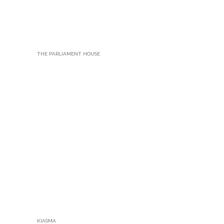
หลังจากอิ่มท้องเราก็ไปต่อกันที่ The
Parliament House ตึกรัฐสภา ที่ตั้งเด่นแต่
เงียบเหงาอย่างบอกไม่ถูก แต่เป็นมุมถ่ายรูปที่
น่าสนใจที่หนึ่งเลย ใกล้ ๆ ฝั่งตรงข้าม สาย
เสพศิลป์ต้องไม่พลาด Museum of
Contemporary Art หรือ Kiasma ที่แค่ตัว
อาคารภายนอกก็น่าสนใจแล้ว ข้างในก็สวย
ตั้งแต่ทางเดินเข้าไปเลยทีเดียว ค่าเข้าเริ่มที่
12 ยูโร