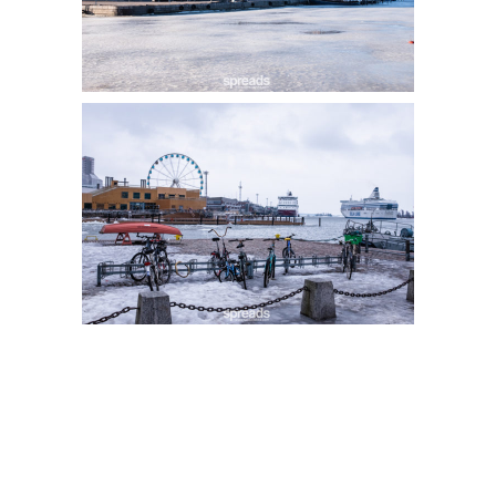
#findtherfinn #visitFinland
POST TAGS
FINLAND
HELSINKI
TRAVEL
VISITFINLAND
SHARE POST