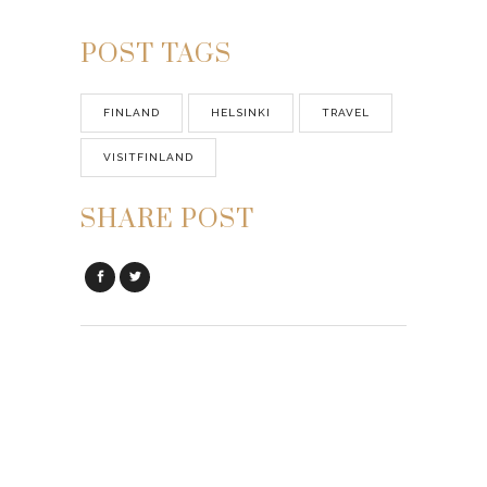
Sorry, the comment form is closed at
this time.
Posts you may also like
Locus Native Food Lab
โลเคชั่นใหม่�...