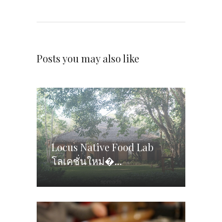
BARS
(17)
CAFES
(14)
CHOCOLATE
(3)
DRINKS
(28)
EAT
(81)
EVENTS
(20)
MOVIES
(2)
PLACES
(8)
TRAVEL
(7)
WORKSHOPS
(2)
ARCHIVES
JUNE 2026
MAY 2026
MARCH 2026