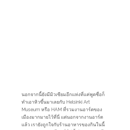
KAMPENS KAPELL
ตรงข้ามพิพิธภัณฑ์เป็นห้างชื่อ Kamppi
Center ห้างที่เป็นแหล่งรวมวัยรุ่น อีกทั้งด้าน
ล่างเป็นสถานีรถบัส และลึกลงไปเป็นสถานี
รถไฟฟ้า ตรงที่ลานกว้างด้านหน้าห้างจะมี
Kampens Kapell โบสถ์เล็ก ๆ ที่สะดุดตา
ด้วยรูปทรงรี ๆ สีทอง ๆ มองเห็นแต่ไกล
สร้างขึ้นเพื่อเป็นจุดที่ให้ผู้คนในเมืองได้มาส
งบจิตสงบใจในท่ามกลางความวุ่นวายของ
ละแวกนี้ แม้ว่าจะเปิดได้ไม่นานแต่ก็มีคน
แวะมาไม่หยุด
อีกสิ่งที่ทุกคนที่มาที่นี่ห้ามพลาดคือการเข้า
ร้าน MARIMEKKO กระเป๋าผ้าลายปรินต์ที่
สาวไทยนิยมถือกันมาก ๆ เพราะฟินแลนด์
เป็นบ้านแม่ที่ถือกำเนิดแบรนด์ขึ้น ที่สำคัญมี