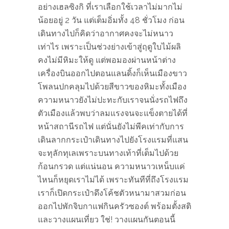
อย่างเฮลซิงกิ ที่เราเลือกใช้เวลาไม่มากไม่
น้อยอยู่ 2 วัน แต่เต็มอิ่มทั้ง 48 ชั่วโมง ก่อน
เดินทางไปก็คิดว่าอากาศคงจะไม่หนาว
เท่าไร​ เพราะเป็นช่วงย่างเข้าสู่ฤดูใบไม้ผลิ
คงไม่มีหิมะให้ดู แต่พอมองผ่านหน้าต่าง
เครื่องบินออกไปตอนแลนดิ้งก็เห็นเมืองขาว
โพลนปกคลุมไปด้วยสีขาวของหิมะทั้งเมือง
ความหนาวยังไม่ปะทะกับเราจนนั่งรถไฟถึง
ตัวเมืองแล้วพบว่าลมแรงจนจะแข็งตายได้ที่
หน้าสถานีรถไฟ แต่นั่นยังไม่พีคเท่ากับการ
เดินลากกระเป๋าเดินทางไปยังโรงแรมที่แสน
จะทุลักทุเลเพราะบนทางเท้าที่เต็มไปด้วย
ก้อนกรวด แต่แน่นอน ความหนาวเหน็บแค่
ไหนก็หยุดเราไม่ได้ เพราะทันทีที่ถึงโรงแรม
เราก็เปิดกระเป๋าดึงโค้ชตัวหนามาสวมก่อน
ออกไปพักจิบกาแฟกินครัวซองต์ พร้อมตั้งสติ
และวางแผนเที่ยว ใช่! วางแผนกันตอนนี้