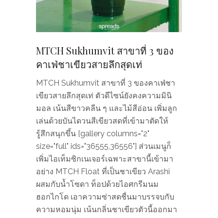
MTCH Sukhumvit สาขาที่ 3 ของ
คาเฟ่ชาเขียวสายลึกสุดเท่
MTCH Sukhumvit สาขาที่ 3 ของคาเฟ่ชา
เขียวสายลึกสุดเท่ ตัวดีไซน์ยังคงความมินิ
มอล เน้นสีขาวคลีน ๆ และไม้สีอ่อน เพิ่มลูก
เล่นด้วยบันไดวนสีเขียวสดที่เข้ามาตัดให้
รู้สึกสนุกขึ้น [gallery columns="2"
size="full" ids="36555,36556"] ส่วนเมนูก็
เพิ่มไอเท็มซิกเนเจอร์เฉพาะสาขานี้เข้ามา
อย่าง MTCH Float ที่เป็นชาเขียว Arashi
ผสมกับน้ำโซดา ท็อปด้วยไอศกรีมนม
ฮอกไกโด เอาความซ่าสดชื่นมาบรรจบกับ
ความหอมนุ่ม เน้นกลิ่นชาเขียวตัวนี้ออกมา