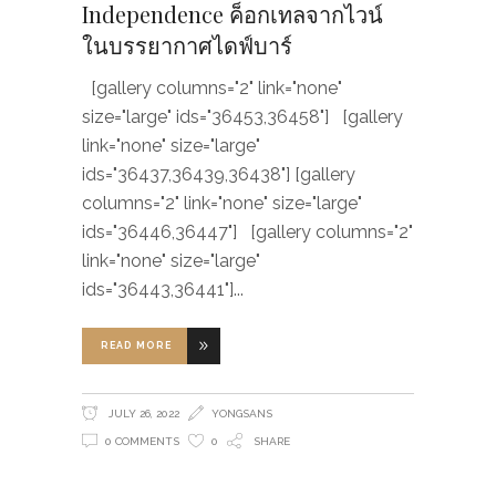
Independence ค็อกเทลจากไวน์
ในบรรยากาศไดฟ์บาร์
[gallery columns="2" link="none"
size="large" ids="36453,36458"] [gallery
link="none" size="large"
ids="36437,36439,36438"] [gallery
columns="2" link="none" size="large"
ids="36446,36447"] [gallery columns="2"
link="none" size="large"
ids="36443,36441"]
READ MORE
JULY 26, 2022
YONGSANS
0 COMMENTS
0
SHARE