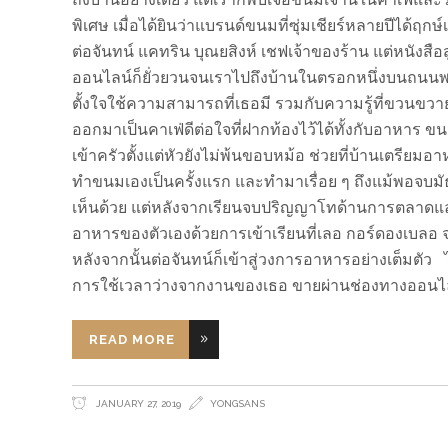
พิเศษ เมื่อได้ยินว่าแบรนด์ขนมที่ซุ่มเชียร์หลายปีได้ฤก
ต่อจันทน์ แคทริน บุณยสิงห์ เชฟเจ้าของร้าน แต่หนัง
ออนไลน์ก็ยั่วยวนจนเราไปถึงบ้านในตรอกหนึ่งบนถนนพระ
ตั้งใจใช้ความสามารถที่เธอมี รวมกับความรู้ที่ขวนขวายห
ออกมาเป็นคาเฟ่ดีต่อใจที่ฝากท้องไว้ได้ทั้งกับอาหาร ขนม 
เข้าครัวตั้งแต่หัวยังไม่พ้นขอบหม้อ ช่วยที่บ้านเตรียมอาห
ทำขนมเองเป็นครั้งแรก และทำมาเรื่อย ๆ ถึงแม้พอจบมั
เห็นด้วย แต่หลังจากเรียนจบปริญญาโทด้านการตลาดและท
อาหารของตัวเองด้วยการเข้าเรียนที่เลอ กอร์ดองเบลอ 
หลังจากนั้นต่อจันทน์ก็เข้าสู่วงการอาหารอย่างเต็มตัว ไม่
การใช้เวลาว่างจากงานของเธอ ขายผ่านช่องทางออนไ
READ MORE
JANUARY 27, 2019
YONGSANS