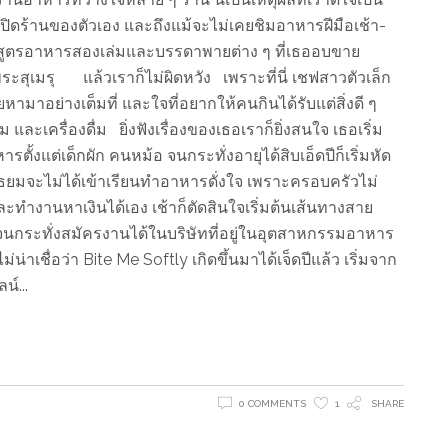
ษ์เปิดร้านของตัวเอง และถึงแม้จะไม่เคยชิมอาหารฝีมือเช้า-
สือสูตรอาหารสองเล่มและบรรดาพายต่าง ๆ ที่เธออบขาย
สุเมรุ แล้วเราก็ไม่ผิดหวัง เพราะที่นี่ เชฟสาวตัวเล็ก
ามาอย่างเต็มที่ และใจที่อยากให้คนกินได้รับแต่สิ่งดี ๆ
และเครื่องดื่ม ยิ่งฟังเรื่องของเธอเราก็ยิ่งสนใจ เธอเริ่ม
ารตั้งแต่เด็กผัก คนหม้อ จนกระทั่งอายุได้สิบเอ็ดปีก็เริ่มหัด
ธยมจะไม่ได้เข้าเรียนทำอาหารดั่งใจ เพราะครอบครัวไม่
ำงานหาเงินได้เอง เช้าก็ตัดสินใจเริ่มต้นเส้นทางสาย
จนกระทั่งสมัครงานได้ในบริษัทที่อยู่ในอุตสาหกรรมอาหาร
น่าเชื่อว่า Bite Me Softly เกิดขึ้นมาได้เจ็ดปีแล้ว เริ่มจาก
ลน์
0 COMMENTS
1
SHARE