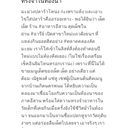
ทรงจำในท้องนา
มะม่วงปลาร้าโหน่ง กะเพราแห้ง และเอาะ
ไข่ใส่ปลาร้าคืออร่อยเหาะ- พอได้ยินว่า เผ็ด
เผ็ด ร้าน #อาหารอีสาน สุดเผ็ชใน
ย่าน #อารีย์ เปิดสาขาใหม่แถวฝั่งธนฯ ที่
แหล่งกินยอดฮิตอย่าง #ตลาดคลองลัด
มะยม เราก็ใส่เข้าในลิสต์สิ่งต้องทำตอนปี
ใหม่แบบไม่ต้องคิดเยอะ (ไม่ใช่เรื่องเตรียม
เช็คอินยิมไหนหรอกเราน่ะ) เพราะที่นี่ไม่ได้
ขายเมนูเด็ดของเผ็ด เผ็ด อย่างเดียว แต่
ต้อม-ณัฐพงศ์ แซ่หู เชฟผู้เป็นคนต้นคิดเมนู
จากบ้านเกิดนครพนม ได้หยิบความเป็น
คลองมาเชื่อมโยงกับความเป็นท้องนาของ
ภาคอีสาน พร้อมใส่ความทรงจำอาหารใน
วัยเด็กที่เคยกินเมื่อครั้งยังใช้ชีวิตย่ำในท้อง
นา จนออกมาเป็นจานชื่อแปลกหูจากวัตถุดิบ
ง่ายๆ แต่อร่อยลืมเผ็ดไปเลยจา เอาจริงๆ เรา