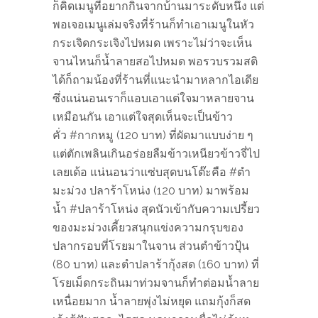
ก็คิดเมนูที่อยากกินจากบ้านมาระดับหนึ่ง แต่
พอเจอเมนูเล่มจริงที่ร้านก็ทำเอาเมนูในหัว
กระเจิดกระเจิงไปหมด เพราะไม่ว่าจะเห็น
จานไหนก็น้ำลายสอไปหมด พอรวบรวมสติ
ได้ก็ถามน้องที่ร้านที่แนะนำมาหลากไอเดีย
ซึ่งแน่นอนเราก็แอบเอาแต่ใจมาหลายจาน
เหมือนกัน เอาแต่ใจสุดเห็นจะเป็นข้าว
คั่ว #กากหมู (120 บาท) ที่ผัดมาแบบง่าย ๆ
แต่ตักเพลินเกินอร่อยลืมข้าวเหนียวข้าวจี่ไป
เลยเด้อ แน่นอนว่าแซ่บสุดบนโต๊ะคือ #ตำ
มะม่วง ปลาร้าโหน่ง (120 บาท) มาพร้อม
น้ำ #ปลาร้าโหน่ง สุดนัวเข้ากับความเปรี้ยว
ของมะม่วงเคี้ยวสนุกแข่งความกรุบของ
ปลากรอบที่โรยมาในจาน ส่วนตำข้าวปุ้น
(80 บาท) และตำปลาร้ากุ้งสด (160 บาท) ที่
โรยเม็ดกระถินมาท่วมจานก็ทำต่อมน้ำลาย
เหนื่อยมาก น้ำลายพุ่งไม่หยุด แถมกุ้งก็สด