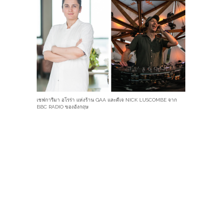
เชฟการีมา อโรร่า แห่งร้าน GAA และดีเจ NICK LUSCOMBE จาก
BBC RADIO ของอังกฤษ