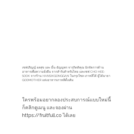
เชฟปริญญ์ ผลสุข และ มิ้น-ธัญญพร จารุกิตติคุณ นักจัดการด้าน
อาหารเพื่อความยั่งยืน จากสำรับสำหรับไทย และเชฟ CHO HEE-
SOOK จากร้าน HANSIKGONGGAN ในกรุงโซล เกาหลีใต้ ผู้ได้ฉายา
GODMOTHER แห่งอาหารเกาหลีดั้งเดิม
ใครพร้อมอยากลองประสบการณ์แบบใหม่นี้
ก็คลิกดูเมนู และจองผ่าน
https://fruitfull.co
ได้เลย