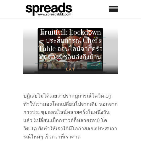
Fruitfull: Lockdown
– ประสบการณ์ Chef’s
Table ออนไลน์จากครัว
ติดดาวมิชลินส่งถึงบ้าน
EAT
ปฏิเสธไม่ได้เลยว่าปรากฎการณ์โควิด-19
ทำให้เรามองโลกเปลี่ยนไปจากเดิม นอกจาก
การประชุมออนไลน์หลายครั้งในหนึ่งวัน
แล้ว (เปลี่ยนแบ็กกราวด์ก็หลายรอบ) โค
วิด-19 ยังทำให้เราได้มีโอกาสลองประสบกา
รณ์ใหม่ๆ เร็วกว่าที่เราคาด