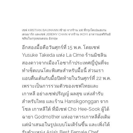
เชฟ KRISTIAN BAUMANN (ซ้าย) จากร้าน 108 ที่กรุงโคเปนเฮเกน
เดนมาร์ก และเชฟ JEREMY CHAN จากร้าน IKOYI อาหารแอฟริกันมิ
ชลินในกรุงลอนดอน อังกฤษ
อีกสองมื้อคือวันศุกร์ที่ 15 พ.ค. โดยเชฟ
Yusuke Takeda แห่ง La Cime ร้านมิชลิน
สองดาวจากเมืองโอซาก้า​ประเทศญี่ปุ่นที่จะ
ทำเซ็ตเบนโตะพิเศษสำหรับมื้อนี้ ส่วนเรา
แอบตื่นเต้นกับมื้อปิดท้ายในวันศุกร์ที่ 22 พ.ค.
เพราะเป็นการรวมตัวของเชฟไทยและ
เกาหลี อย่างเชฟปริญญ์ ผลสุข แห่งสำรับ
สำหรับไทย และร้าน Hansikgonggan จาก
โซล เกาหลีใต้ ที่มีเชฟ Cho Hee-Sook ผู้ได้
ฉายา Godmother แห่งอาหารเกาหลีดั้งเดิม
แต่นำเสนอในรูปแบบโมเดิร์นขึ้น และเพิ่งได้
รับตำแหน่ง Asia’s Best Female Chef