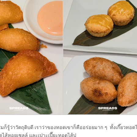
ู้ว่าวัตถุดิบดี เราว่าของทอดเขาก็คืออร่อยมาก ๆ ทั้งเกี๊ยวทอดไส้ก
ดไส้หอยเชลล์ และเปาะเปี๊ยะทอดไส้ปู