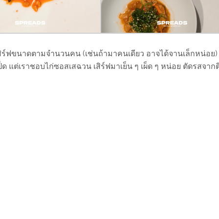
ร์ฟขนาดตามจำนวนคน (เช่นถ้ามาคนเดียว อาจได้จานเล็กหน่อย) 
เป็ด แต่เราชอบไก่ซอสเสฉวน เสิร์ฟมาเย็น ๆ เผ็ด ๆ หน่อย ตัดรสจากต