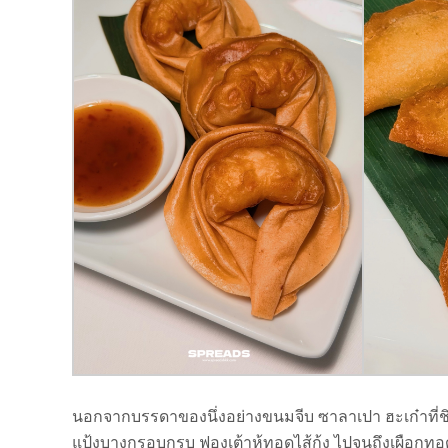
นอกจากบรรดาของนึ่งอย่างขนมจีบ ซาลาเปา ฮะเก๋าที่ชิมก็ร
แป้งบางกรอบกรุบ ฟองเต้าหู้ทอดไส้กุ้ง ไปจนถึงเผือกทอ