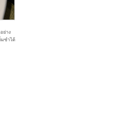
อย่าง
ิ่มซำได้