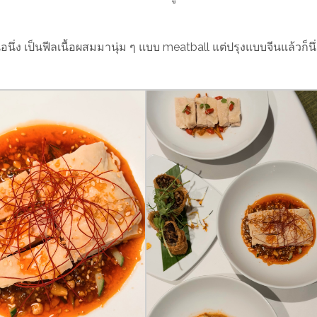
นเนื้อนึ่ง เป็นฟีลเนื้อผสมมานุ่ม ๆ แบบ meatball แต่ปรุงแบบจีนแล้วก็น