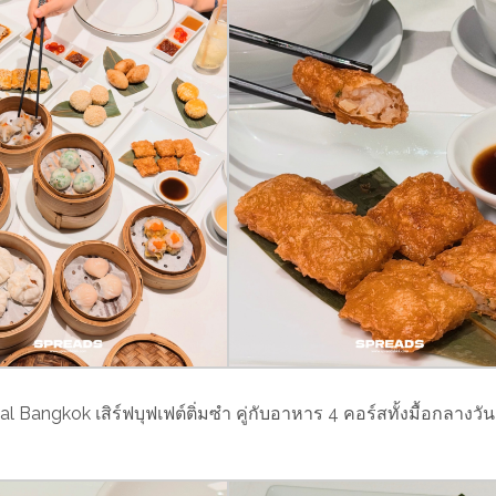
Bangkok เสิร์ฟบุฟเฟต์ติ่มซำ คู่กับอาหาร 4 คอร์สทั้งมื้อกลางวัน