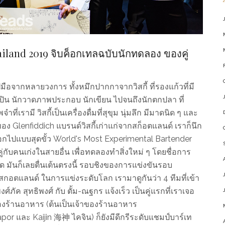
iland 2019 จิบค็อกเทลฉบับนักทดลอง ของคู่
ือจากหลายวงการ ทั้งหมึกปากกาจากวิสกี้ ที่รองแก้วที่มี
ศิลปิน นักวาดภาพประกอบ นักเขียน ไปจนถึงนักตกปลา ที่
รามี วิสกี้เป็นเครื่องดื่มที่สุขุม นุ่มลึก มีมาดนิด ๆ และ
อง Glenfiddich แบรนด์วิสกี้เก่าแก่จากสก็อตแลนด์ เราก็นึก
างออกไปแบบสุดขั้ว World's Most Experimental Bartender
่กับคนเก่งในสายอื่น เพื่อทดลองทำสิ่งใหม่ ๆ โดยชื่อการ
ด มันก็เลยตื่นเต้นตรงนี้ รอบชิงของการแข่งขันรอบ
ที่สกอตแลนด์ ในการแข่งระดับโลก เรามาดูกันว่า 4 ทีมที่เข้า
ค สุทธิพงศ์ กับ ตั้ม-ณฐกร แจ้งเร็ว เป็นคู่แรกที่เราเจอ
าของร้านอาหาร (ต้นเป็นเจ้าของร้านอาหาร
apor และ Kaijin 海神 ไคจิน) ก็ยังมีดีกรีระดับแชมป์บาร์เท