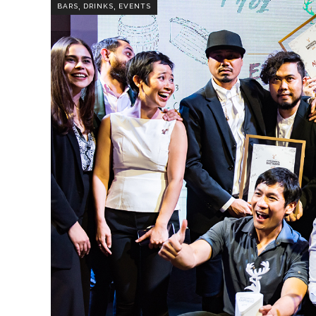
,
,
BARS
DRINKS
EVENTS