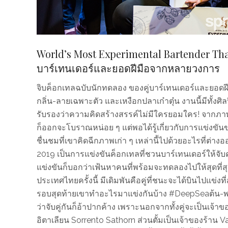
World’s Most Experimental Bartender Tha
บาร์เทนเดอร์และยอดฝีมือจากหลายวงการ
จิบค็อกเทลฉบับนักทดลอง ของคู่บาร์เทนเดอร์และยอดฝีม
กลิ่น-ลายเฉพาะตัว และเหงือกปลาเก๋าตุ๋น งานนี้มีทั้ง
รับรองว่าความคิดสร้างสรรค์ไม่มีใครยอมใคร! จากภาพจำที่เ
ก็ออกจะโบราณหน่อย ๆ แต่พอได้รู้เกี่ยวกับการแข่งขันข
ชื่นชมที่เขาคิดฉีกภาพเก่า ๆ เหล่านี้ไปด้วยอะไรที่ต่
2019 เป็นการแข่งขันค็อกเทลที่ชวนบาร์เทนเดอร์ให้จับคู
แข่งขันก็บอกว่าเฟ้นหาคนที่พร้อมจะทดลองไปให้สุดที่สุ
ประเทศไทยครั้งนี้ มีเดิมพันคือคู่ที่ชนะจะได้บินไปแข่ง
รอบสุดท้ายเขาทำอะไรมาแข่งกันบ้าง #DeepSeaต้น-พงศ์ภั
ว่าจับคู่กันก็อ้าปากค้าง เพราะนอกจากทั้งคู่จะเป็นเจ้
อิตาเลียน Sorrento Sathorn ส่วนตั้มเป็นเจ้าของร้าน V