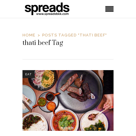
HOME
POSTS TAGGED "THATI BEEF"
thati beef Tag
EAT