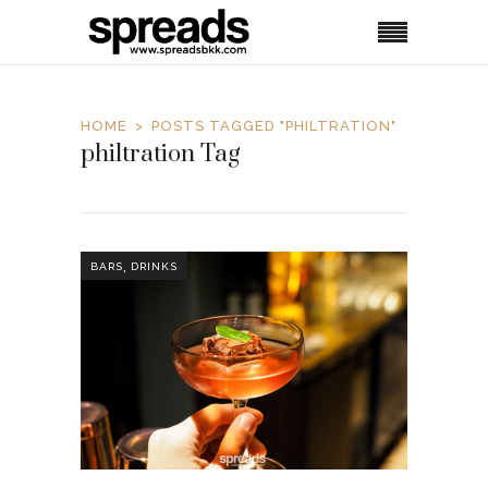
HOME
POSTS TAGGED "PHILTRATION"
philtration Tag
,
BARS
DRINKS