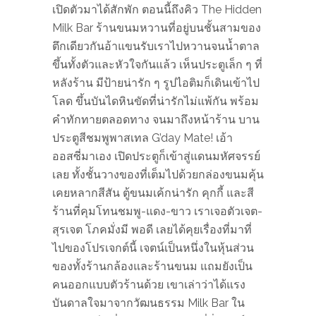
เปิดตัวมาได้สักพัก ตอนนี้ถึงคิว The Hidden
Milk Bar ร้านขนมหวานที่อยู่บนชั้นสามของ
ตึกเดียวกันอ้าแขนรับเราไปหวานจนน้ำตาล
ขึ้นทั้งตัวและหัวใจกันแล้ว เห็นประตูเล็ก ๆ ที่
หลังร้าน มีป้ายน่ารัก ๆ รูปไอติมก็เดินเข้าไป
โลด ขึ้นบันไดหินขัดที่น่ารักไม่แพ้กัน พร้อม
คำทักทายตลอดทาง จนมาถึงหน้าร้าน บาน
ประตูสีชมพูพาสเทล G’day Mate! เอ้า
ออสซี่มาเอง เปิดประตูก็เข้าสู่แดนมหัศจรรย์
เลย ทั้งชั้นวางของที่เต็มไปด้วยกล่องขนมคุ้น
เคยหลากสีสัน ตู้ขนมเค้กน่ารัก คุกกี้ และสี
ร้านที่คุมโทนชมพู-แดง-ขาว เราเจอตัวเจต-
สุรเจต โภคมั่งมี พอดี เลยได้คุยเรื่องที่มาที่
ไปของโปรเจกต์นี้ เจตน์เป็นหนึ่งในหุ้นส่วน
ของทั้งร้านกล้องและร้านขนม แถมยังเป็น
คนออกแบบตัวร้านด้วย เขาเล่าว่าได้แรง
บันดาลใจมาจากวัฒนธรรม Milk Bar ใน