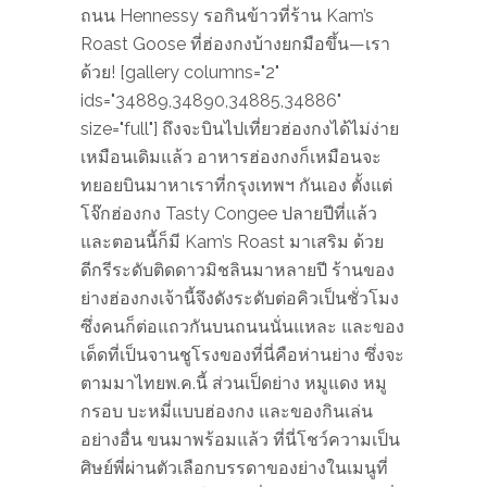
ถนน Hennessy รอกินข้าวที่ร้าน Kam’s
Roast Goose ที่ฮ่องกงบ้างยกมือขึ้น—เรา
ด้วย! [gallery columns="2"
ids="34889,34890,34885,34886"
size="full"] ถึงจะบินไปเที่ยวฮ่องกงได้ไม่ง่าย
เหมือนเดิมแล้ว อาหารฮ่องกงก็เหมือนจะ
ทยอยบินมาหาเราที่กรุงเทพฯ กันเอง ตั้งแต่
โจ๊กฮ่องกง Tasty Congee ปลายปีที่แล้ว
และตอนนี้ก็มี Kam’s Roast มาเสริม ด้วย
ดีกรีระดับติดดาวมิชลินมาหลายปี ร้านของ
ย่างฮ่องกงเจ้านี้จึงดังระดับต่อคิวเป็นชั่วโมง
ซึ่งคนก็ต่อแถวกันบนถนนนั่นแหละ และของ
เด็ดที่เป็นจานชูโรงของที่นี่คือห่านย่าง ซึ่งจะ
ตามมาไทยพ.ค.นี้ ส่วนเป็ดย่าง หมูแดง หมู
กรอบ บะหมี่แบบฮ่องกง และของกินเล่น
อย่างอื่น ขนมาพร้อมแล้ว ที่นี่โชว์ความเป็น
ศิษย์พี่ผ่านตัวเลือกบรรดาของย่างในเมนูที่