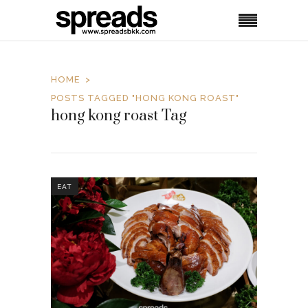
HOME
POSTS TAGGED "HONG KONG ROAST"
hong kong roast Tag
EAT