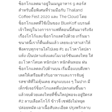
ช็อกโกแลตมาอยู่ในเมนูอาหาร 9 คอร์ส
สำหรับมื้อพิเศษที่ร่วมมือกับ Thailand
Coffee Fest 2020 และ The Cloud โดย
ช็อกโกแลตที่ใช้เป็นของ BlueKoff แบรนด์
เจ้าใหญ่ในวงการกาแฟที่ตอนนี้หันมาจริงจัง
เรื่องโกโก้และช็อกโกแลตไปด้วย เกริ่นมา
ขนาดนี้เราก็ตื่นเต้นแล้ว เลยจะอาสาเล่าให้
ฟังครบทุกจานไล่ไปเลย #1 อะโวคาโดปลา
แห้ง เป็นปลาแห้งแตงโมเวอร์ชันแตงไทย ใส่
อะโวคาโดบด หนักปลา หนักต้นหอม ฝน
ช็อกโกแลตลงไปด้านบน เริ่มมื้อแบบดึงพา
เลตให้เตรียมตัวกับอาหารและการจับคู่
รสชาติที่ไม่คุ้นเคย สนุกแบบงง ๆ ในปาก มี
เท็กซ์เจอร์ช็อกโกแลตที่แปลกเด่นขึ้นมา
แล้วจบด้วยแตงไทยที่ชิ้นใหญ่พอจะอยู่ปิดรส
#2 ลาบเลือดโกโก้ ข้าวจี่ เชฟยังไม่หยุด
ปล่อยหมัด เอาเนื้อสับละเอียด ปรุงพริกลาบ