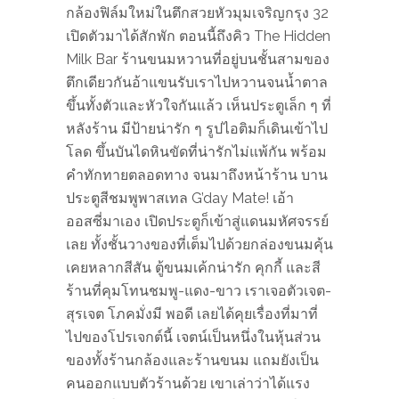
กล้องฟิล์มใหม่ในตึกสวยหัวมุมเจริญกรุง 32
เปิดตัวมาได้สักพัก ตอนนี้ถึงคิว The Hidden
Milk Bar ร้านขนมหวานที่อยู่บนชั้นสามของ
ตึกเดียวกันอ้าแขนรับเราไปหวานจนน้ำตาล
ขึ้นทั้งตัวและหัวใจกันแล้ว เห็นประตูเล็ก ๆ ที่
หลังร้าน มีป้ายน่ารัก ๆ รูปไอติมก็เดินเข้าไป
โลด ขึ้นบันไดหินขัดที่น่ารักไม่แพ้กัน พร้อม
คำทักทายตลอดทาง จนมาถึงหน้าร้าน บาน
ประตูสีชมพูพาสเทล G’day Mate! เอ้า
ออสซี่มาเอง เปิดประตูก็เข้าสู่แดนมหัศจรรย์
เลย ทั้งชั้นวางของที่เต็มไปด้วยกล่องขนมคุ้น
เคยหลากสีสัน ตู้ขนมเค้กน่ารัก คุกกี้ และสี
ร้านที่คุมโทนชมพู-แดง-ขาว เราเจอตัวเจต-
สุรเจต โภคมั่งมี พอดี เลยได้คุยเรื่องที่มาที่
ไปของโปรเจกต์นี้ เจตน์เป็นหนึ่งในหุ้นส่วน
ของทั้งร้านกล้องและร้านขนม แถมยังเป็น
คนออกแบบตัวร้านด้วย เขาเล่าว่าได้แรง