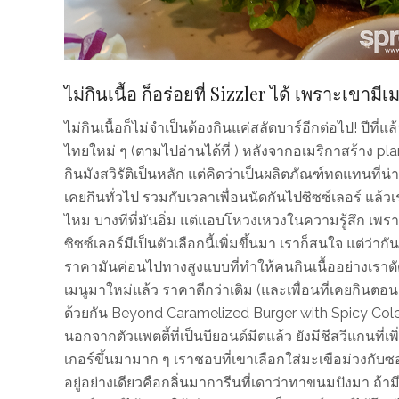
ไม่กินเนื้อ ก็อร่อยที่ Sizzler ได้ เพราะเข
ไม่กินเนื้อก็ไม่จำเป็นต้องกินแค่สลัดบาร์อีกต่อไป! ปีท
ไทยใหม่ ๆ (ตามไปอ่านได้ที่ ) หลังจากอเมริกาสร้าง pl
กินมังสวิรัติเป็นหลัก แต่คิดว่าเป็นผลิตภัณฑ์ทดแทนที่น่า
เคยกินทั่วไป รวมกับเวลาเพื่อนนัดกันไปซิซซ์เลอร์ แล้วเ
ไหม บางทีที่มันอิ่ม แต่แอบโหวงเหวงในความรู้สึก เพร
ซิซซ์เลอร์มีเป็นตัวเลือกนี้เพิ่มขึ้นมา เราก็สนใจ แต่ว่ากั
ราคามันค่อนไปทางสูงแบบที่ทำให้คนกินเนื้ออย่างเราตัด
เมนูมาใหม่แล้ว ราคาดีกว่าเดิม (และเพื่อนที่เคยกินตอน
ด้วยกัน Beyond Caramelized Burger with Spicy Colesl
นอกจากตัวแพตตี้ที่เป็นบียอนด์มีตแล้ว ยังมีชีสวีแกนที่เพ
เกอร์ขึ้นมามาก ๆ เราชอบที่เขาเลือกใส่มะเขือม่วงกับซ
อยู่อย่างเดียวคือกลิ่นมาการีนที่เดาว่าทาขนมปังมา ถ