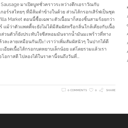
Sausage มาเปิดบูทชั่วคราวระหว่างตึกเอราวัณกับ
เกอร์รสไทยๆ ที่มีส้มตำข้างในด้วย ส่วนไส้กรอกเสิร์ฟเป็นชุด
la Market ตอนนี้ซื้อเฉพาะตัวเนื้อมาก็สองชิ้นสามร้อยกว่า
ม้ว่าตัวแพตตี้จะยังไม่ได้มีสัมผัสหรือกลิ่นใกล้เคียงกับเนื้อ
ด้ แถมส่วนตัวก็ยังประทับใจชีสหอมมันจากน้ำมันมะพร้าวที่ทาง
ะลายเหมือนกันเป๊ะ! เราว่าเพิ่มสัมผัสนัวๆ ในปากได้ดี
อียดเนื้อไส้กรอกบดหยาบเล็กน้อย แต่โดยรวมแล้วเรา
โอกาสดี ไปลองได้ในราคานี้จนถึงวันที่
0 COMMENTS
0
SHARE