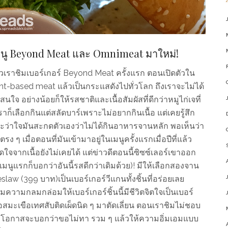
ามีเมนู Beyond Meat และ Omnimeat มาใหม่!
ี่แล้วเราชิมเบอร์เกอร์ Beyond Meat ครั้งแรก ตอนเปิดตัวใน
ant-based meat แล้วเป็นกระแสดังไปทั่วโลก ถึงเราจะไม่ได้
สนใจ อย่างน้อยก็ให้รสชาติและเนื้อสัมผัสที่ดีกว่าหมูไก่เจที่
ราก็เลือกกินแต่สลัดบาร์เพราะไม่อยากกินเนื้อ แต่เคยรู้สึก
าะว่าใจมันสะกดตัวเองว่าไม่ได้กินอาหารจานหลัก พอเห็นว่า
นตรง ๆ เมื่อตอนที่มันเข้ามาอยู่ในเมนูครั้งแรกเมื่อปีที่แล้ว
ใจจากเนื้อยังไม่เคยได้ แต่ข่าวดีตอนนี้ซิซซ์เลอร์เขาออก
เมนูแรกก็บอกว่าอันนี้รสดีกว่าเดิมด้วย)! มีให้เลือกสองจาน
aw (399 บาท)เป็นเบอร์เกอร์วีแกนทั้งชิ้นที่อร่อยเลย
ิ่มความกลมกล่อมให้เบอร์เกอร์ชิ้นนี้มีชีวิตจิตใจเป็นเบอร์
อสมะเขือเทศสับติดเผ็ดนิด ๆ มาตัดเลี่ยน ตอนเราชิมไม่ชอบ
้ามีโอกาสจะบอกว่าขอไม่ทา รวม ๆ แล้วให้ความอิ่มเอมแบบ