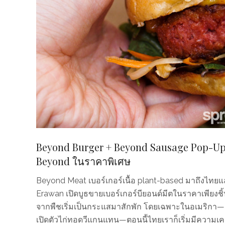
Beyond Burger + Beyond Sausage Pop-Up: เ
Beyond ในราคาพิเศษ
Beyond Meat เบอร์เกอร์เนื้อ plant-based มาถึงไทยแ
Erawan เปิดบูธขายเบอร์เกอร์บียอนด์มีตในราคาเพียงชิ้น
จากพืชเริ่มเป็นกระแสมาสักพัก โดยเฉพาะในอเมริกา—ลืม
เปิดตัวไก่ทอดวีแกนแทน—ตอนนี้ไทยเราก็เริ่มมีความเคลื่