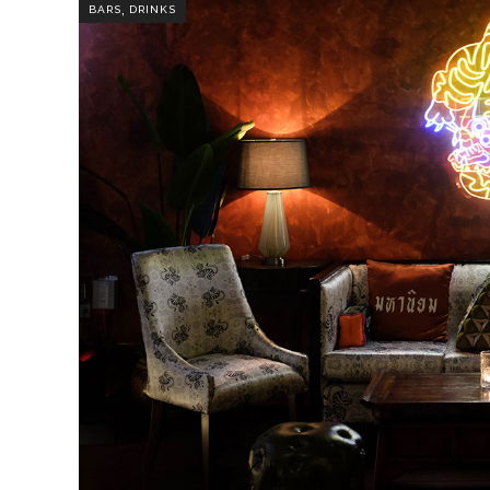
,
BARS
DRINKS