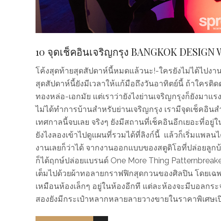
10 จุดเช็คอินเจริญกรุง BANGKOK DESIGN
โค้งสุดท้ายสุดสัปดาห์นี้หมดแล้วนะ!-ใครยังไม่ได้ไปง
สุดสัปดาห์นี้ยังมีเวลาให้แก้มือถึงวันอาทิตย์นี้ ถ้าใครติ
ทองหล่อ-เอกมัย แต่เราว่ายังไงย่านเจริญกรุงก็ยังมา
ไม่ได้ทำการบ้านสำหรับย่านเจริญกรุง เรามีจุดเช็คอินสำ
เทศกาลนี้จบเลย จริงๆ ยังมีสถานที่เช็คอินอีกเยอะที่อยู
ยังไงลองเข้าไปดูแผนที่รวมได้ที่ลิงก์นี้ แล้วก็เริ่มแพ
งานเลยก็ว่าได้ จากงานออกแบบของสตูดิโอที่ปล่อยลูกบ้
ก็ได้ฤกษ์ปล่อยแบรนด์ One More Thing Patternbreaker 
เต็มไปด้วยผ้าทอลายกราฟฟิกสุดกวนของศิลปิน โดยเฉ
เหมือนห้องเล็กๆ อยู่ในห้องอีกที แต่ละห้องจะมีบอลก
สองยังมีกระเป๋าหลากหลายลายวางขายในราคาพิเศษเป