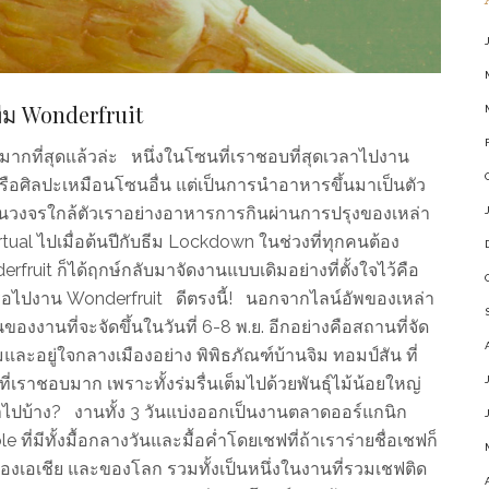
ีม Wonderfruit
กที่สุดแล้วล่ะ หนึ่งในโซนที่เราชอบที่สุดเวลาไปงาน
รือศิลปะเหมือนโซนอื่น แต่เป็นการนำอาหารขึ้นมาเป็นตัว
่านวงจรใกล้ตัวเราอย่างอาหารการกินผ่านการปรุงของเหล่า
al ไปเมื่อต้นปีกับธีม Lockdown ในช่วงที่ทุกคนต้อง
fruit ก็ได้ฤกษ์กลับมาจัดงานแบบเดิมอย่างที่ตั้งใจไว้คือ
รอไปงาน Wonderfruit ดีตรงนี้! นอกจากไลน์อัพของเหล่า
นของงานที่จะจัดขึ้นในวันที่ 6-8 พ.ย. อีกอย่างคือสถานที่จัด
ึ้มและอยู่ใจกลางเมืองอย่าง พิพิธภัณฑ์บ้านจิม ทอมป์สัน ที่
เราชอบมาก เพราะทั้งร่มรื่นเต็มไปด้วยพันธุ์ไม้น้อยใหญ่
บ้าง? งานทั้ง 3 วันแบ่งออกเป็นงานตลาดออร์แกนิก
ี่มีทั้งมื้อกลางวันและมื้อค่ำโดยเชฟที่ถ้าเราร่ายชื่อเชฟก็
องเอเชีย และของโลก รวมทั้งเป็นหนึ่งในงานที่รวมเชฟติด