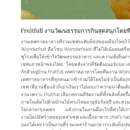
Fruitfull งานวัฒนธรรมการกินสุดสนุกโดยท
งานเทศกาลอาหารที่รวมเชฟระดับท็อปของเมืองไทยไว้มา
Wonderfruit คือโซน Wonderfeast ที่ไม่ได้เน้นดนตรีห
ชูโรงเพื่อให้เข้าใจวัฒนธรรมอาหาร และความยั่งยืนผ
เชฟแถวหน้าของไทย โดยหลังจากที่จัดดินเนอร์แบบ virtu
กักตัวอยู่บ้าน Fruitfull เทศกาลอาหารโดยทีมงาน Wonder
เทศกาลอาหารที่ทุกคนมาเข้าร่วมได้โดยไม่จำเป็นต้อง
เชฟ (ที่อ่านชื่อแล้วก็เอาเงินเราไปเถอะ!) ความน่าตื่นเต้
งาน เพราะ Fruitfull เลือกสถานที่จัดงานที่ทั้งขลังทั้งคร
ภายในเต็มไปด้วยบ้านไม้ทรงไทยอายุนับร้อยปี และสวนที่
ใจกลางกรุงเทพฯ แล้วภายในงานมีอะไรที่ทำให้เราไป
งานป็อปอัพร้านของเหล่าเชฟ และมื้ออาหาร chef’s table ท
บอกได้เลยว่าเป็นงานที่รวมเหล่าร้านอาหารระดับท็อปข