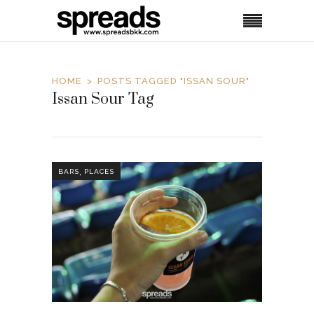
HOME
POSTS TAGGED "ISSAN SOUR"
Issan Sour Tag
,
BARS
PLACES