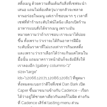
สติ้งเมนู ด้วยความตื่นเต้นกับสิ่งที่เชฟจะนำ
เสนอ แถมไม่ต้องคิดวุ่นวายกลัวจะพลาด
จานอร่อยในเมนู แต่เราก็ชอบมาก ๆ เวลาที่
เชฟที่ทำร้านระดับไฟน์ไดนิง เลือกเปิดร้าน
อาหารแบบสั่งได้จากเมนู เพราะมัน
หมายความว่าถ้าเราชอบ เราจะมาได้บ่อย
ขึ้น ทั้งเพราะว่าเราจะได้กินอาหารฝีมือ
ระดับนั้นราคาที่ไม่แรงเท่าการกินเทสติ้ง
และเพราะว่าเราเลือกได้ว่าจะกินแค่ไหนใน
มื้อนั้น แถมมาคราวหน้ามันก็จะยังมีสิ่งให้
เราลองอีก [gallery columns="2"
size="large"
ids="12066,12071,12086,12081"] ที่พูดมา
ทั้งหมดจะบอกว่าดีใจที่เชฟ Dan Bark เปิด
Caper ขึ้นมาขนาบข้างกับ Cadence - เรียก
ได้ว่าอยู่ใต้ชายคาเดียวกันเลยก็ไม่ผิด ต่างกัน
ที่ Cadence เสิร์ฟ tasting menu ส่วน